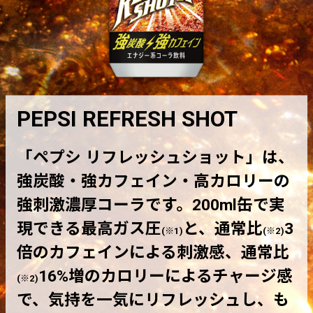
PEPSI REFRESH SHOT
「ペプシ リフレッシュショット」は、
強炭酸・強カフェイン・高カロリーの
強刺激濃厚コーラです。200ml缶で実
現できる最高ガス圧
と、通常比
3
(※1)
(※2)
倍のカフェインによる刺激感、通常比
16%増のカロリーによるチャージ感
(※2)
で、気持を一気にリフレッシュし、も