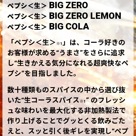
BIG ZERO
ペプシ＜生＞
BIG ZERO LEMON
ペプシ＜生＞
BIG COLA
ペプシ＜生＞
「ペプシ＜生＞
」は、コーラ好きの
※1
お客様が求める“うまさ”をさらに追求
し“生きかえる気分になれる超爽快なペ
プシ”を目指しました。
数十種類ものスパイスの中から選び抜
いた“生コーラスパイス
” のフレッシ
※1
ュな味わいを最大化する非加熱製法で
作り上げることでグッとくる飲みごた
えと、スッと引く後ギレを実現し“ペプ