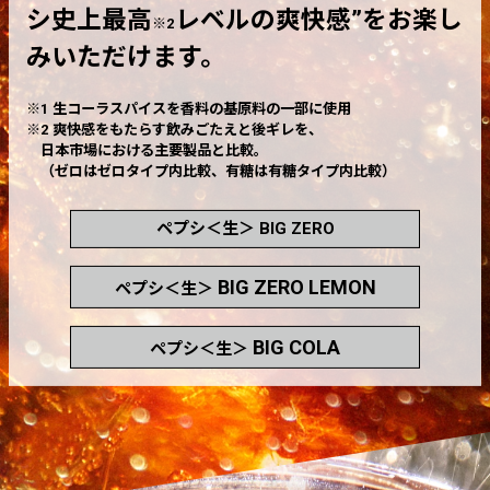
シ史上最高
レベルの爽快感”をお楽し
※2
みいただけます。
※1 生コーラスパイスを香料の基原料の一部に使用
※2 爽快感をもたらす飲みごたえと後ギレを、
日本市場における主要製品と比較。
（ゼロはゼロタイプ内比較、有糖は有糖タイプ内比較）
ペプシ＜生＞
BIG ZERO
BIG ZERO LEMON
ペプシ＜生＞
BIG COLA
ペプシ＜生＞