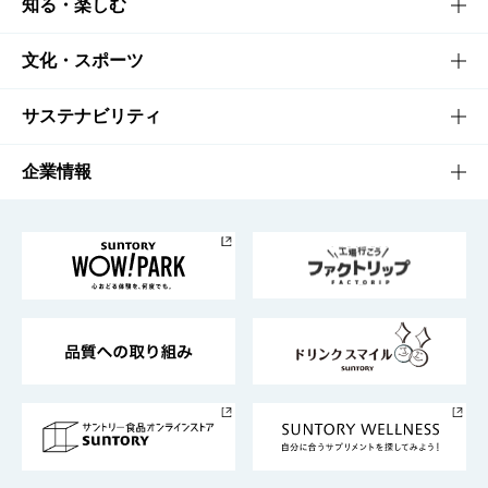
商品TOP
知る・楽しむ
商品一覧
知る・楽しむTOP
文化・スポーツ
商品発売情報
キャンペーン
文化・スポーツTOP
サステナビリティ
栄養成分一覧
工場見学
サントリーホール
サステナビリティTOP
企業情報
お料理・お酒レシピ
サントリー美術館
トップメッセージ
企業情報TOP
地域情報
サントリーサンバーズ大阪
サントリーが考えるサステナビリティ経営
企業概要
東京サントリーサンゴリアス
ESG情報ポータル
グループ企業一覧
サントリースポーツ
サステナビリティストーリーズ
事業所一覧
採用情報